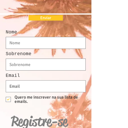
google.com, pub-2056075179621085, DIRECT, f08c47fec0942fa0
google.com, pub-2056075179621085, DIRECT, f08c47fec0942fa0
google.com, pub-2056075179621085, DIRECT, f08c47fec0942fa0
Enviar
Nome
Sobrenome
Email
Quero me inscrever na sua lista de
emails.
Registre-se